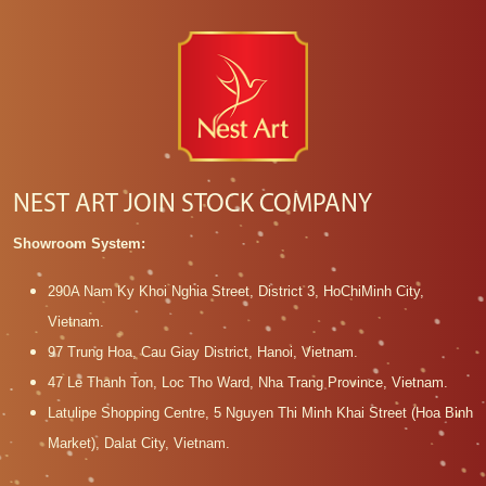
NEST ART JOIN STOCK COMPANY
Showroom System:
290A Nam Ky Khoi Nghia Street, District 3, HoChiMinh City,
Vietnam.
97 Trung Hoa, Cau Giay District, Hanoi, Vietnam.
47 Le Thanh Ton, Loc Tho Ward, Nha Trang Province, Vietnam.
Latulipe Shopping Centre, 5 Nguyen Thi Minh Khai Street (Hoa Binh
Market), Dalat City, Vietnam.